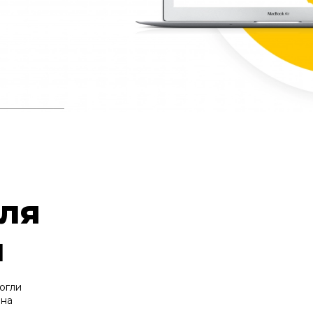
для
и
огли
 на