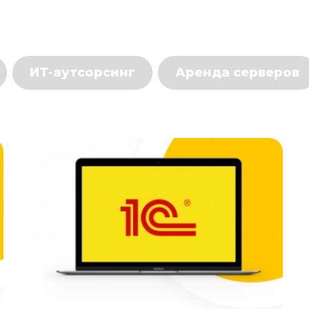
ИТ-аутсорсинг
Аренда серверов