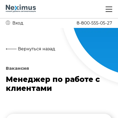
Вход
8-800-555-05-27
1С предприятие
Битрикс24
Вернуться назад
ИТ-аутсорсинг
Вакансия
Аренда серверов
Менеджер по работе с
Продажа ПО
клиентами
О компании
Кейсы
Вакансии
Контакты