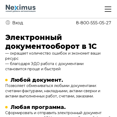
Вход
8-800-555-05-27
1С предприятие
Электронный
документооборот в 1С
Битрикс24
— окращает количество ошибок и экономит ваши
ИТ-аутсорсинг
ресурс
— благодаря ЭДО работа с документами
Аренда серверов
становится проще и быстрей
Любой документ.
Продажа ПО
Позволяет обмениваться любыми документами:
О компании
счетами-фактурами, накладными, актами-сверки и
актами выполненных работ, счетами, заказами.
Кейсы
Вакансии
Любая программа.
Контакты
Сформировать и отправить электронный документ