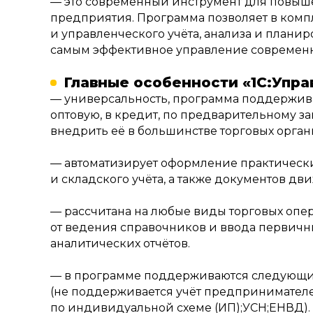
— это современный инструмент для повыш
предприятия. Программа позволяет в комп
и управленческого учёта, анализа и плани
самым эффективное управление современ
Главные особенности «1С:Упра
— универсальность, программа поддержива
оптовую, в кредит, по предварительному за
внедрить её в большинстве торговых орган
— автоматизирует оформление практически
и складского учёта, а также документов д
— рассчитана на любые виды торговых опе
от ведения справочников и ввода первичн
аналитических отчётов.
— в программе поддерживаются следующи
(не поддерживается учёт предпринимател
по индивидуальной схеме (ИП);УСН;ЕНВД).